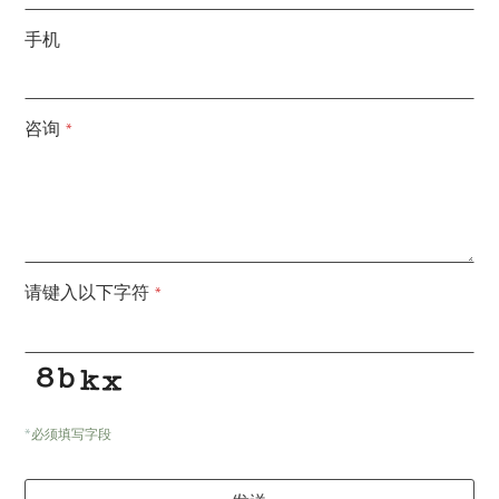
手机
Email
咨询
*
Address
*
请键入以下字符
*
*
必须填写字段