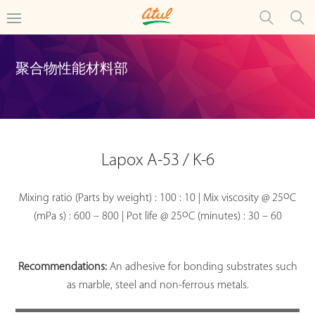
聚合物性能材料部
Lapox A-53 / K-6
o
Mixing ratio (Parts by weight) : 100 : 10 | Mix viscosity @ 25
C
o
(mPa s) : 600 – 800 | Pot life @ 25
C (minutes) : 30 – 60
Recommendations:
An adhesive for bonding substrates such
as marble, steel and non-ferrous metals.