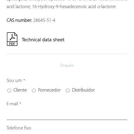
acid lactone; 16-Hydroxy-9-hexadecenoic acid
ο
-lactone
CAS number:
28645-51-4
Enquire
Your
Sou um
*
Website
*
Cliente
Fornecedor
Distribuidor
E-mail
*
Telefone fixo