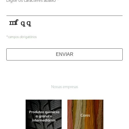
Digite os caracteres abaixo
*
*
campos obrigatórios
ENVIAR
Nossas empresas