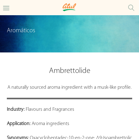
Aromáticos
Ambrettolide
A naturally sourced aroma ingredient with a musk-like profile.
Industry:
Flavours and Fragrances
Application:
Aroma ingredients
Synonyms:
Oxacycloheptadec-10-en-2-one; Δ9-Isoambrettolic