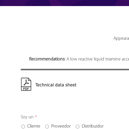
Appearan
Recommendations:
A low reactive liquid triamine ac
Soy un
*
Cliente
Proveedor
Distribuidor