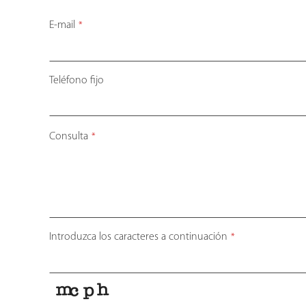
E-mail
*
Teléfono fijo
Consulta
*
Company
Introduzca los caracteres a continuación
*
Name
*