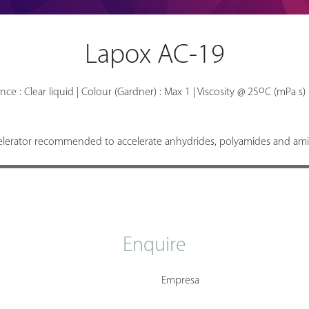
Lapox AC-19
o
ce : Clear liquid | Colour (Gardner) : Max 1 | Viscosity @ 25
C (mPa s) 
celerator recommended to accelerate anhydrides, polyamides and amine
Enquire
Empresa