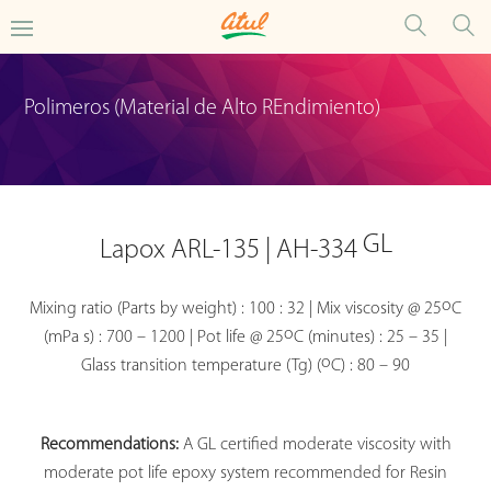
Polimeros (Material de Alto REndimiento)
GL
Lapox ARL-135 | AH-334
o
Mixing ratio (Parts by weight) : 100 : 32 | Mix viscosity @ 25
C
o
(mPa s) : 700 – 1200 | Pot life @ 25
C (minutes) : 25 – 35 |
o
Glass transition temperature (Tg) (
C) : 80 – 90
Recommendations:
A GL certified moderate viscosity with
moderate pot life epoxy system recommended for Resin