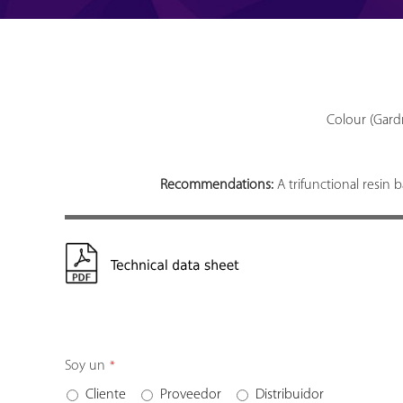
Colour (Gardn
Recommendations:
A trifunctional resin 
Soy un
*
Cliente
Proveedor
Distribuidor