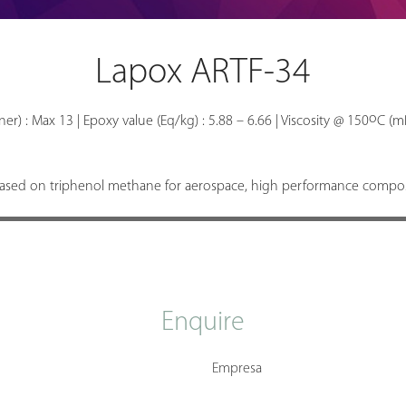
Lapox ARTF-34
o
er) : Max 13 | Epoxy value (Eq/kg) : 5.88 – 6.66 | Viscosity @ 150
C (mP
based on triphenol methane for aerospace, high performance composite
Enquire
Empresa