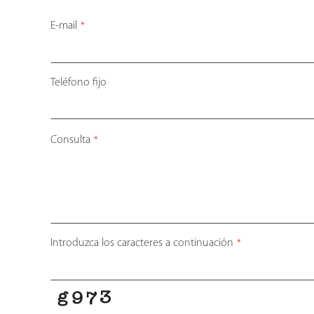
E-mail
*
Teléfono fijo
Email
Consulta
*
*
Introduzca los caracteres a continuación
*