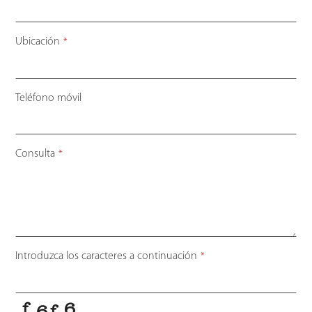
Ubicación
*
Teléfono móvil
Consulta
*
Your
Introduzca los caracteres a continuación
*
Website
*