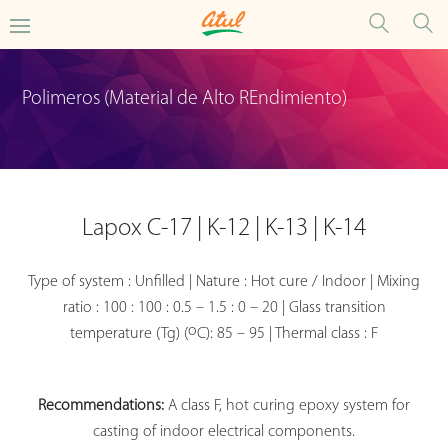
Polimeros (Material de Alto REndimiento)
Lapox C-17 | K-12 | K-13 | K-14
Type of system : Unfilled | Nature : Hot cure / Indoor | Mixing
ratio : 100 : 100 : 0.5 – 1.5 : 0 – 20 | Glass transition
o
temperature (Tg) (
C): 85 – 95 | Thermal class : F
Recommendations:
A class F, hot curing epoxy system for
casting of indoor electrical components.