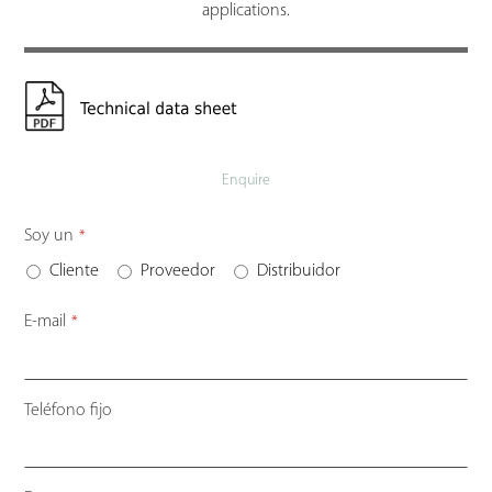
applications.
Enquire
Email
Soy un
*
Address
*
Cliente
Proveedor
Distribuidor
E-mail
*
Teléfono fijo