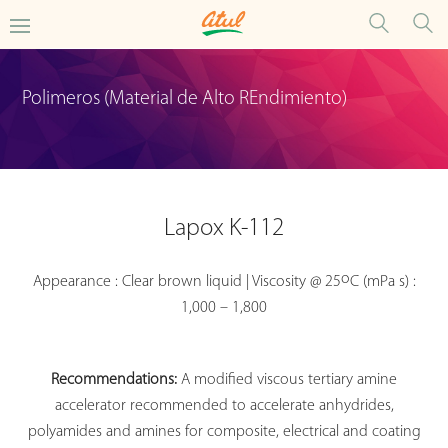
Polimeros (Material de Alto REndimiento)
Lapox K-112
o
Appearance : Clear brown liquid | Viscosity @ 25
C (mPa s) :
1,000 – 1,800
Recommendations:
A modified viscous tertiary amine
accelerator recommended to accelerate anhydrides,
polyamides and amines for composite, electrical and coating