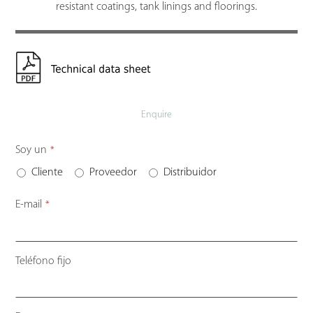
resistant coatings, tank linings and floorings.
Enquire
Email
Soy un
*
Address
*
Cliente
Proveedor
Distribuidor
E-mail
*
Teléfono fijo