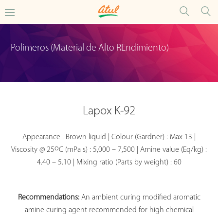
Polimeros (Material de Alto REndimiento)
Lapox K-92
Appearance : Brown liquid | Colour (Gardner) : Max 13 |
o
Viscosity @ 25
C (mPa s) : 5,000 – 7,500 | Amine value (Eq/kg) :
4.40 – 5.10 | Mixing ratio (Parts by weight) : 60
Recommendations:
An ambient curing modified aromatic
amine curing agent recommended for high chemical