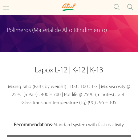
Polimeros (Material de Alto REndimiento)
Lapox L-12 | K-12 | K-13
Mixing ratio (Parts by weight) : 100 : 100 : 1-3 | Mix viscosity @
o
o
25
C (mPa s) : 400 – 700 | Pot life @ 25
C (minutes) : > 8 |
o
Glass transition temperature (Tg) (
C) : 95 – 105
Recommendations:
Standard system with fast reactivity.