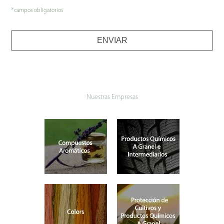
*
campos obligatorios
ENVIAR
Business
Email
*
Nuestras Empresas