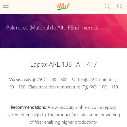
Polimeros (Material de Alto REndimiento)
Lapox ARL-138 | AH-417
o
o
Mix viscosity @ 25
C : 200 – 300 | Pot life @ 25
C (minutes) :
o
90 – 120 | Glass transition temperature (Tg) (
C) : 100 – 110
Recommendations:
A low viscosity ambient curing epoxy
system offers high Tg. The product facilitates superior wetting
of fiber enabling higher productivity.