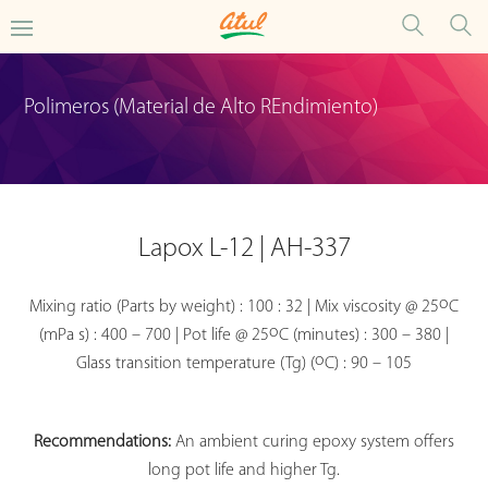
Polimeros (Material de Alto REndimiento)
Lapox L-12 | AH-337
o
Mixing ratio (Parts by weight) : 100 : 32 | Mix viscosity @ 25
C
o
(mPa s) : 400 – 700 | Pot life @ 25
C (minutes) : 300 – 380 |
o
Glass transition temperature (Tg) (
C) : 90 – 105
Recommendations:
An ambient curing epoxy system offers
long pot life and higher Tg.