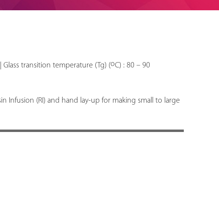
o
| Glass transition temperature (Tg) (
C) : 80 – 90
 Infusion (RI) and hand lay-up for making small to large