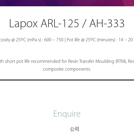
Lapox ARL-125 / AH-333
o
o
scosity @ 25
C (mPa s) : 600 – 750 | Pot life @ 25
C (minutes) : 14 – 20 
 short pot life recommended for Resin Transfer Moulding (RTM), Resin
composite components.
Enquire
公司