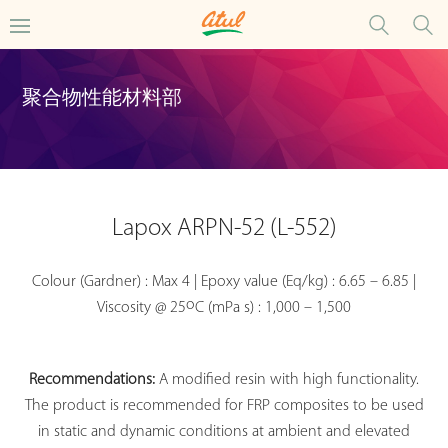
聚合物性能材料部
Lapox ARPN-52 (L-552)
Colour (Gardner) : Max 4 | Epoxy value (Eq/kg) : 6.65 – 6.85 |
o
Viscosity @ 25
C (mPa s) : 1,000 – 1,500
Recommendations:
A modified resin with high functionality.
The product is recommended for FRP composites to be used
in static and dynamic conditions at ambient and elevated