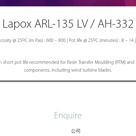
Lapox ARL-135 LV / AH-332
o
o
iscosity @ 25
C (m Pas) : 600 – 800 | Pot life @ 25
C (minutes) : 8 – 14 
 short pot life recommended for Resin Transfer Moulding (RTM) and Re
components, including wind turbine blades.
Enquire
公司