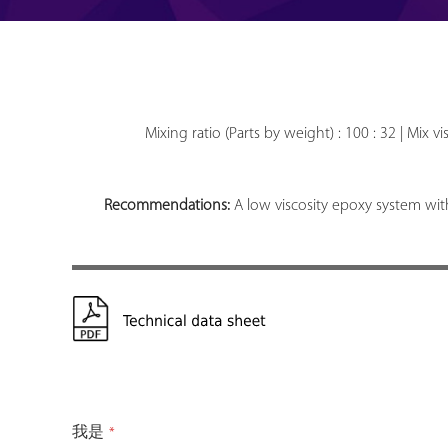
Mixing ratio (Parts by weight) : 100 : 32 | Mix v
Recommendations:
A low viscosity epoxy system with
我是
*