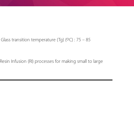
o
| Glass transition temperature (Tg) (
C) : 75 – 85
sin Infusion (RI) processes for making small to large