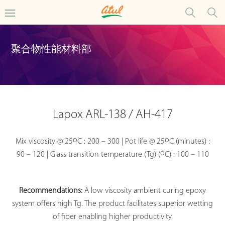
聚合物性能材料部
Lapox ARL-138 / AH-417
o
o
Mix viscosity @ 25
C : 200 – 300 | Pot life @ 25
C (minutes) :
o
90 – 120 | Glass transition temperature (Tg) (
C) : 100 – 110
Recommendations:
A low viscosity ambient curing epoxy
system offers high Tg. The product facilitates superior wetting
of fiber enabling higher productivity.