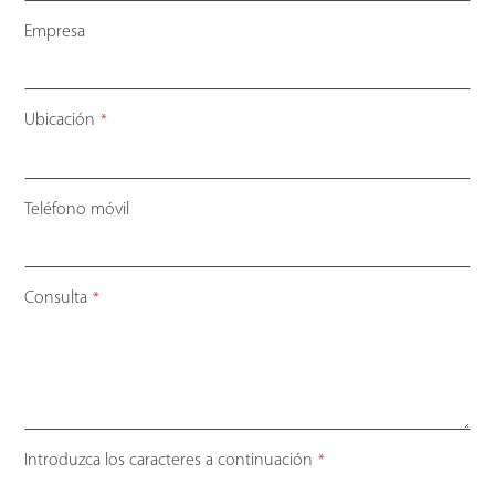
Empresa
Ubicación
*
Teléfono móvil
Your
Consulta
*
Website
*
Introduzca los caracteres a continuación
*