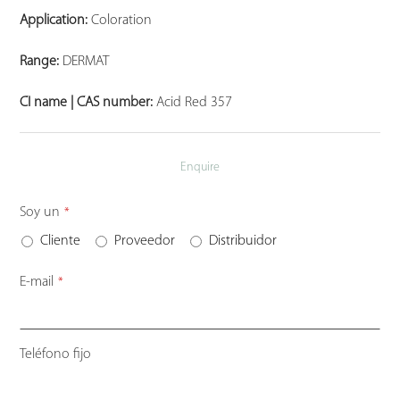
Application:
Coloration
Range:
DERMAT
CI name | CAS number:
Acid Red 357
Enquire
Soy un
*
Cliente
Proveedor
Distribuidor
E-mail
*
Teléfono fijo