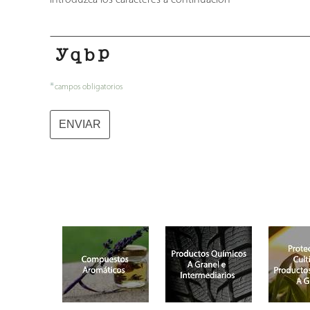
Introduzca los caracteres a continuación
*
*
campos obligatorios
Company
ENVIAR
Name
*