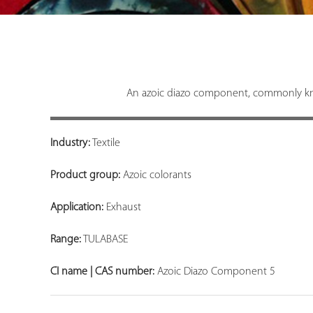
An azoic diazo component, commonly kno
Industry:
Textile
Product group:
Azoic colorants
Application:
Exhaust
Range:
TULABASE
CI name | CAS number:
Azoic Diazo Component 5