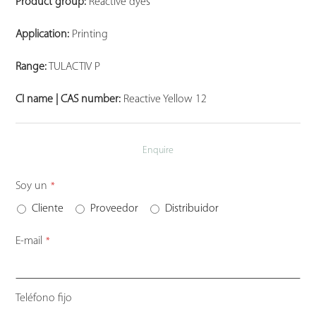
Product group:
Reactive dyes
Application:
Printing
Range:
TULACTIV P
CI name | CAS number:
Reactive Yellow 12
Enquire
Business
Soy un
*
Email
*
Cliente
Proveedor
Distribuidor
E-mail
*
Teléfono fijo