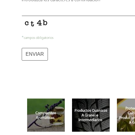
Introduzca los caracteres a continuación
*
*
campos obligatorios
ENVIAR
Your
Website
*