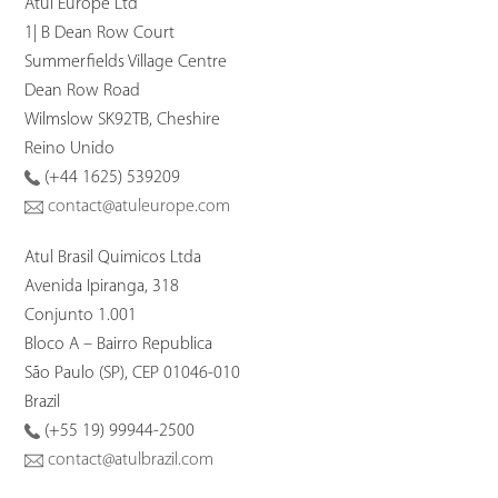
Atul Europe Ltd
1| B Dean Row Court
Summerfields Village Centre
Dean Row Road
Wilmslow SK92TB, Cheshire
Reino Unido
(+44 1625) 539209
contact@atuleurope.com
Atul Brasil Quimicos Ltda
Avenida Ipiranga, 318
Conjunto 1.001
Bloco A – Bairro Republica
São Paulo (SP), CEP 01046-010
Brazil
(+55 19) 99944-2500
contact@atulbrazil.com