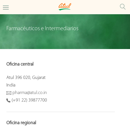
Farmacéuticos e Intermediarios
Oficina central
Atul 396 020, Gujarat
India
pharma@atul.co.in
(+91 22) 39877700
Oficina regional