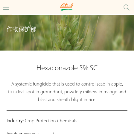
作物保护部
Hexaconazole 5% SC
A systemic fungicide that is used to control scab in apple,
tikka leaf spot in groundnut, powdery mildew in mango and
blast and sheath blight in rice.
Industry:
Crop Protection Chemicals