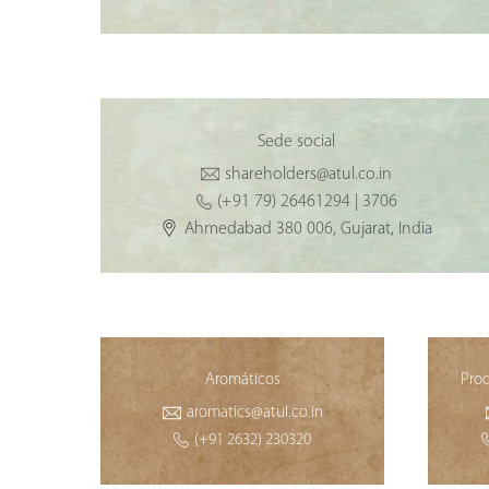
Sede social
shareholders@atul.co.in
(+91 79) 26461294 | 3706
Ahmedabad 380 006, Gujarat, India
Aromáticos
Prod
aromatics@atul.co.in
(+91 2632) 230320