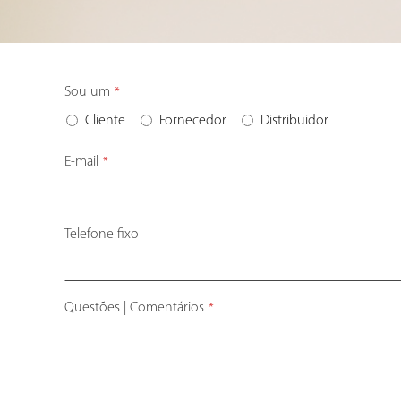
Website
Sou um
*
URL
*
Cliente
Fornecedor
Distribuidor
E-mail
*
Telefone fixo
Questões | Comentários
*