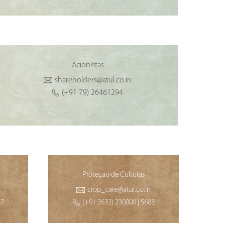
Acionistas
shareholders@atul.co.in
(+91 79) 26461294
Proteção de Culturas
crop_care@atul.co.in
47
(+91 2632) 230000 | 5683