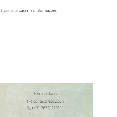
clique aqui
para mais informações.
Fornecedores
contact@atul.co.in
(+91 2632) 230111