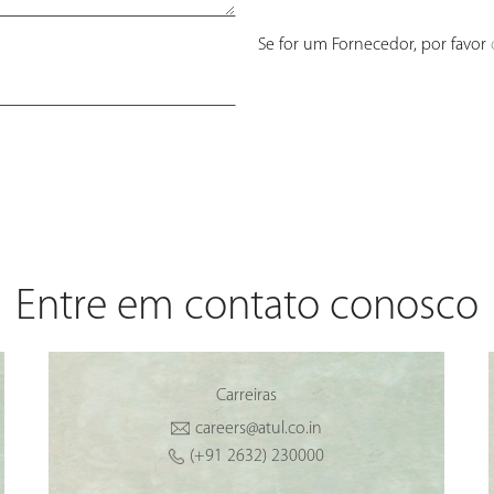
Se for um Fornecedor, por favor
Entre em contato conosco
Carreiras
careers@atul.co.in
(+91 2632) 230000