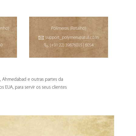
enho)
Polímeros (Retalho)
support_polymers@atul.co.in
40
(+91 22) 39876015 | 6054
i, Ahmedabad e outras partes da
 EUA, para servir os seus clientes