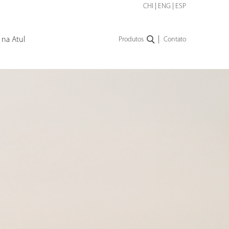
CHI
|
ENG
|
ESP
|
 na Atul
Produtos
Contato