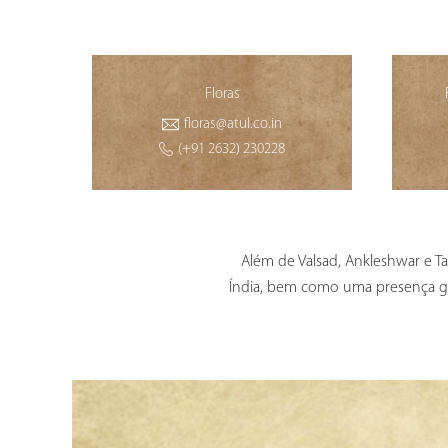
Floras
floras@atul.co.in
(+91 2632) 230228
Além de Valsad, Ankleshwar e T
Índia, bem como uma presença glob