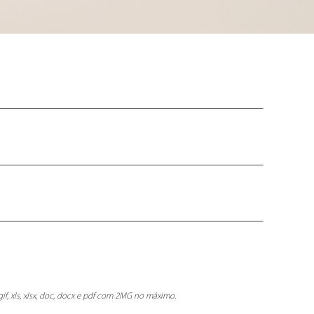
gif, xls, xlsx, doc, docx e pdf com 2MG no máximo.