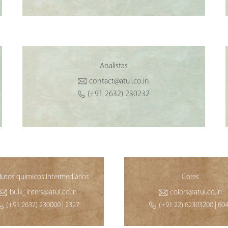
Analistas
contact@atul.co.in
(+91 2632) 230232
utos químicos intermediários
Cores
bulk_inters@atul.co.in
colors@atul.co.in
(+91 2632) 230000 | 2327
(+91 22) 62303200 | 60