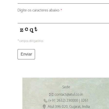
Digite os caracteres abaixo
*
*
campos obrigatórios
Enviar
Sede
contact@atul.co.in
(+91 2632) 230000 | 3261
Atul 396 020, Gujarat, India