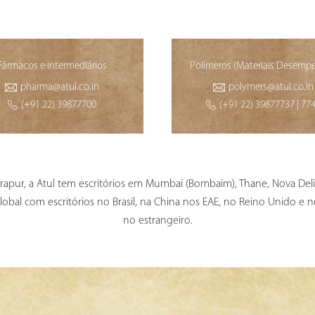
Fármacos e intermediários
Polímeros (Materiais Desemp
pharma@atul.co.in
polymers@atul.co.in
(+91 22) 39877700
(+91 22) 39877737 | 77
arapur, a Atul tem escritórios em Mumbai (Bombaim), Thane, Nova Del
al com escritórios no Brasil, na China nos EAE, no Reino Unido e nos
no estrangeiro.