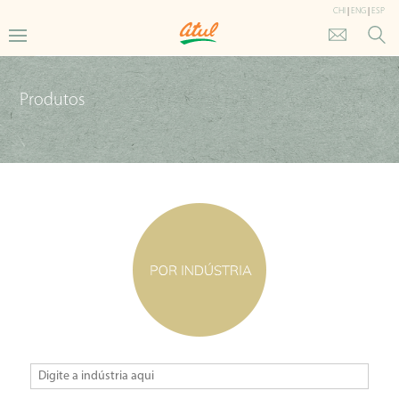
CHI
|
ENG
|
ESP
Produtos