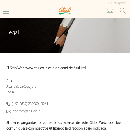
CHI
|
ENG
|
POR
Legal
El Sitio Web www.atul.co.in es propiedad de Atul Ltd:
Atul Ltd
Atul 396 020, Gujarat
India
(+91 2632) 230000 | 3261
contact@atul.co.in
Si tiene preguntas o comentarios acerca de este Sitio Web, por favor
comuníquese con nosotros utilizando la dirección abajo indicada: